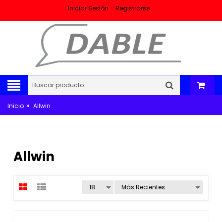
Iniciar Sesión
Registrarse
»
Inicio
Allwin
Allwin