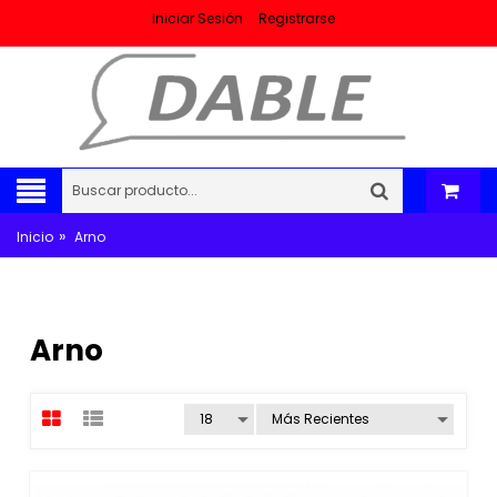
Iniciar Sesión
Registrarse
»
Inicio
Arno
Arno