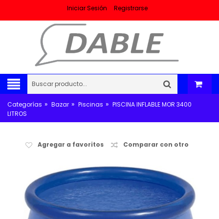
Iniciar Sesión
Registrarse
»
»
»
Categorías
Bazar
Piscinas
PISCINA INFLABLE MOR 3400
LITROS
Agregar a favoritos
Comparar con otro